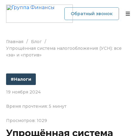
Обратный звонок
Главная
/
Блог
/
О компании
Упрощённая система налогообложения (УСН): все
«за» и «против»
Услуги
Прайс
#Налоги
Наши кейсы
19 ноября 2024
Время прочтения: 5 минут
Блог
Просмотров: 1029
Отзывы
Упрощённая система