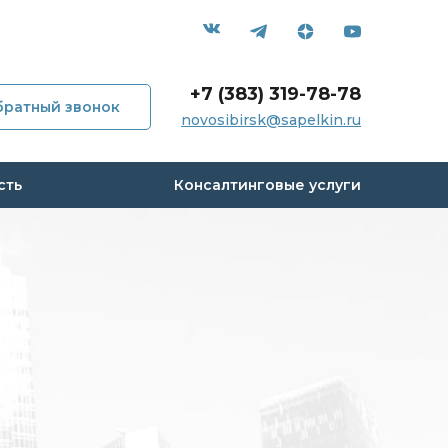
+7 (383) 319-78-78
братный звонок
novosibirsk@sapelkin.ru
мпании
сть
Консалтинговые услуги
и
с
 кейсы
вы