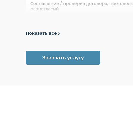
Составление / проверка договора, протокола
разногласий
Подготовка ответа на претензию
Показать все
Сопровождение споров в арбитражном суд
Сопровождение спора в суде общей
юрисдикции
Заказать услугу
Представление интересов в государственны
органах
Регистрация бизнеса
Реорганизация организации
Ликвидация организации