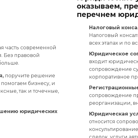
оказываем, пр
перечнем юрид
неса
Налоговый конса
Налоговый консал
всех этапах и по 
ая часть современной
Юридическое со
. Без правовой
входит юридическ
больше.
сопровождение су
я,
поручите решение
корпоративное пра
помогаем бизнесу, и
Регистрационны
сные, так и точечные,
сопровождение п
реорганизации, в
ешению юридических
Юридическая усл
относится сопров
консультирование
сделок, услуги а