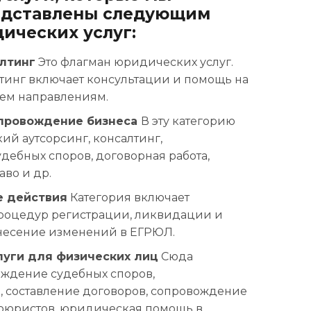
едставлены следующим
ических услуг:
лтинг
Это флагман юридических услуг.
тинг включает консультации и помощь на
всем направлениям.
провождение бизнеса
В эту категорию
ий аутсорсинг, консалтинг,
дебных споров, договорная работа,
во и др.
е действия
Категория включает
роцедур регистрации, ликвидации и
несение изменений в ЕГРЮЛ.
уги для физических лиц
Сюда
ождение судебных споров,
, составление договоров, сопровождение
втоюристов, юридическая помощь в