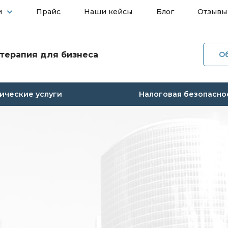
и
Прайс
Наши кейсы
Блог
Отзывы
терапия для бизнеса
О
О ко
ческие услуги
Налоговая безопасно
Услуг
Прай
Наши
Блог
Отзы