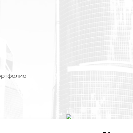
Конт
ортфолио