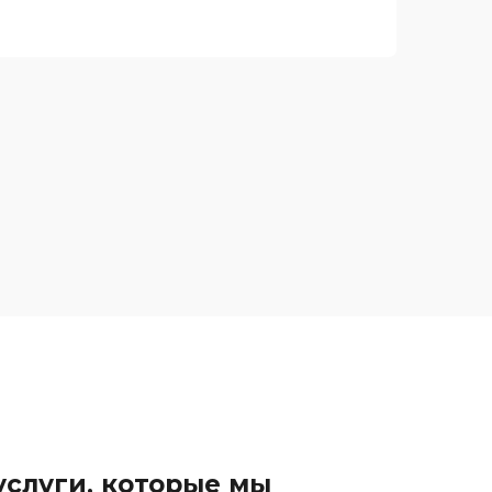
ие услуги в комплексе стоят дешевле, чем,
ний к юристу;
аты – заморозка цены сразу после
дничестве;
рокой специализацией по правовым
слуги, которые мы