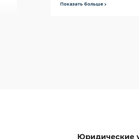
Экономия средств – юридическ
Показать больше
к примеру, 10 разовых обраще
Фиксирование абонентской пл
подписания договора о сотру
Целая команда юристов с ши
вопросам
е
х
Юридические у