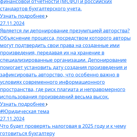
финансовой отчетности (МСФО) и российских
стандартов бухгалтерского учета.
Узнать подробнее
27.11.2024
Является ли депонирование презумпцией авторства?
Объяснение процесса, посредством которого авторы
могут подтвердить свои права на созданные ими
произведения, передавая их на хранение в
специализированные организации. Депонирование
помогает установить дату создания произведения и
зафиксировать авторство, что особенно важно в
условиях современного информационного
пространства, где риск плагиата и неправомерного
использования произведений весьма высок.
Узнать подробнее
#Юридическая тема
27.11.2024
Что будет проверять налоговая в 2025 году и к чему
готовиться бухгалтеру