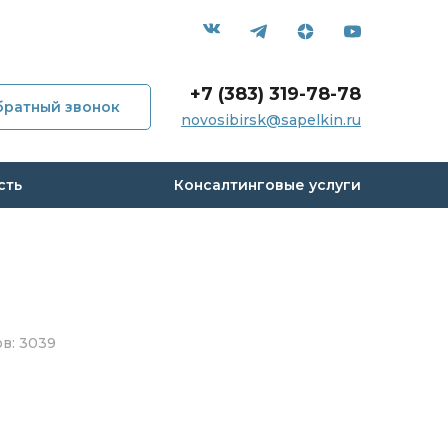
+7 (383) 319-78-78
братный звонок
novosibirsk@sapelkin.ru
мпании
сть
Консалтинговые услуги
и
с
 кейсы
в: 3039
вы