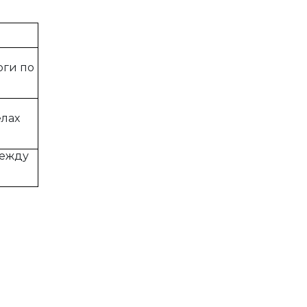
оги по
елах
ежду