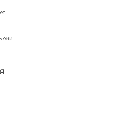
ет
ь они
я