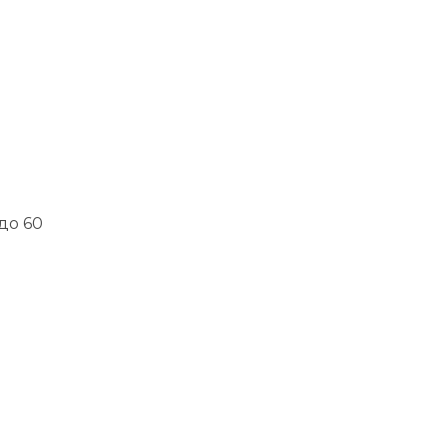
м
до 60