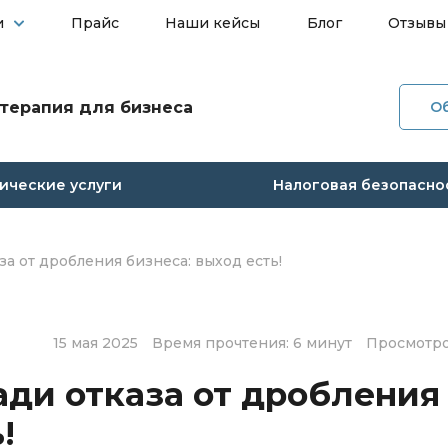
и
Прайс
Наши кейсы
Блог
Отзывы
терапия для бизнеса
О
О ко
ческие услуги
Налоговая безопасно
Услуг
Прай
а от дробления бизнеса: выход есть!
Наши
15 мая 2025
Время прочтения: 6 минут
Просмотро
Блог
ди отказа от дробления
Отзы
!