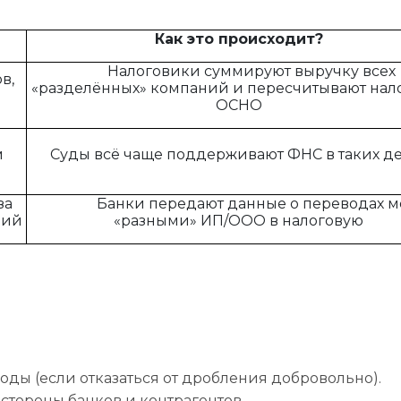
Как это происходит?
Налоговики суммируют выручку всех
в,
«разделённых» компаний и пересчитывают нал
ОСНО
м
Суды всё чаще поддерживают ФНС в таких д
за
Банки передают данные о переводах м
ций
«разными» ИП/ООО в налоговую
оды (если отказаться от дробления добровольно).
стороны банков и контрагентов.