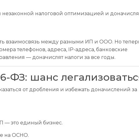
мы незаконной налоговой оптимизацией и доначисля
ть взаимосвязь между разными ИП и ООО. Но тепер
омера телефонов, адреса, IP-адреса, банковские
равления — доначислят налоги за все годы.
76-ФЗ: шанс легализоватьс
казаться от дробления и избежать доначислений за
П — это единый бизнес.
е на ОСНО.