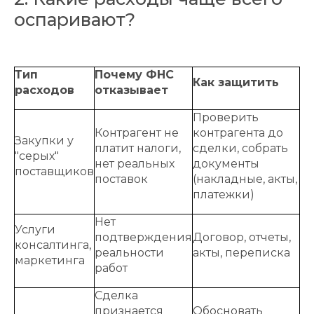
оспаривают?
Тип
Почему ФНС
Как защитить
расходов
отказывает
Проверить
Контрагент не
контрагента до
Закупки у
платит налоги,
сделки, собрать
"серых"
нет реальных
документы
поставщиков
поставок
(накладные, акты,
платежки)
Нет
Услуги
подтверждения
Договор, отчеты,
консалтинга,
реальности
акты, переписка
маркетинга
работ
Сделка
признается
Обосновать