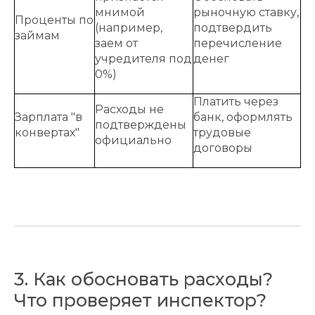
мнимой
рыночную ставку,
Проценты по
(например,
подтвердить
займам
заем от
перечисление
учредителя под
денег
0%)
Платить через
Расходы не
Зарплата "в
банк, оформлять
подтверждены
конвертах"
трудовые
официально
договоры
3. Как обосновать расходы?
Что проверяет инспектор?