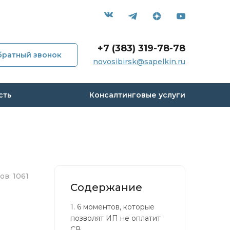
+7 (383) 319-78-78
братный звонок
novosibirsk@sapelkin.ru
мпании
сть
Консалтинговые услуги
и
с
 кейсы
в: 1061
Содержание
вы
1.
6 моментов, которые
позволят ИП не оплатит
СВ