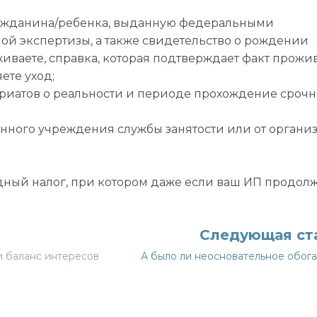
ражданина/ребенка, выданную федеральными
 экспертизы, а также свидетельство о рождении
аживаете, справка, которая подтверждает факт прож
ете уход;
ариатов о реальности и периоде прохождение сроч
венного учреждения службы занятости или от орган
дный налог, при котором даже если ваш ИП продол
Следующая ст
и баланс интересов
А было ли неосновательное обог