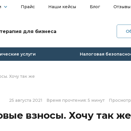
и
Прайс
Наши кейсы
Блог
Отзывы
терапия для бизнеса
О
О ко
ческие услуги
Налоговая безопасно
Услуг
Прай
сы. Хочу так же
Наши
25 августа 2021
Время прочтения: 5 минут
Просмотро
Блог
овые взносы. Хочу так же
Отзы