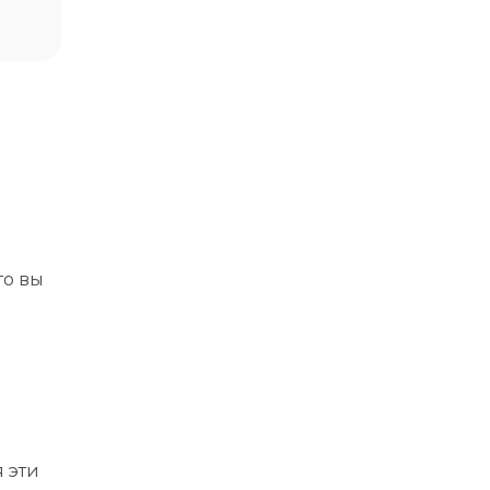
то вы
 эти