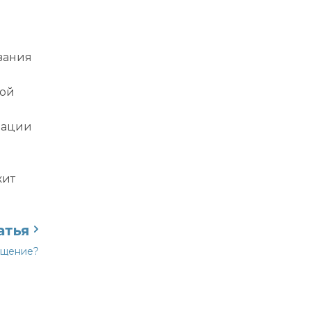
ивания
ной
изации
жит
атья
ащение?