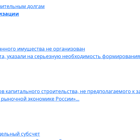
мнительным долгам
низации
анного имущества не организован
та, указали на серьезную необходимость формирования
ов капитального строительства, не предполагаемого к
в рыночной экономике России»...
тдельный субсчет