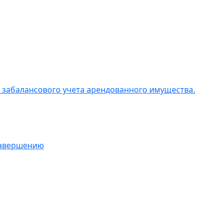
 забалансового учета арендованного имущества.
 завершению