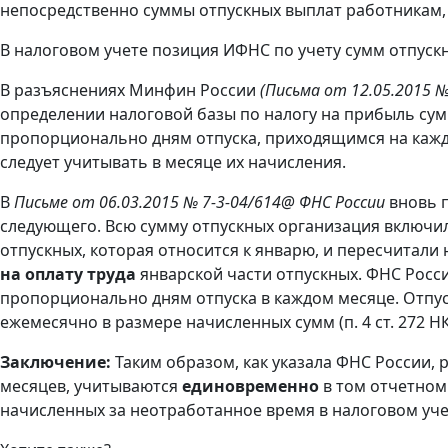
непосредственно суммы отпускных выплат работникам, 
В налоговом учете позиция ИФНС по учету сумм отпуск
В разъяснениях Минфин России
(Письма от 12.05.2015 №
определении налоговой базы по налогу на прибыль сум
пропорционально дням отпуска, приходящимся на кажды
следует учитывать в месяце их начисления.
В
Письме от 06.03.2015 № 7-3-04/614@ ФНС России
вновь п
следующего. Всю сумму отпускных организация включил
отпускных, которая относится к январю, и пересчитали 
на оплату труда
январской части отпускных. ФНС Росс
пропорционально дням отпуска в каждом месяце. Отпускн
ежемесячно в размере начисленных сумм (п. 4 ст. 272 НК
Заключение:
Таким образом, как указала ФНС России, 
месяцев, учитываются
единовременно
в том отчетном
начисленных за неотработанное время в налоговом уче