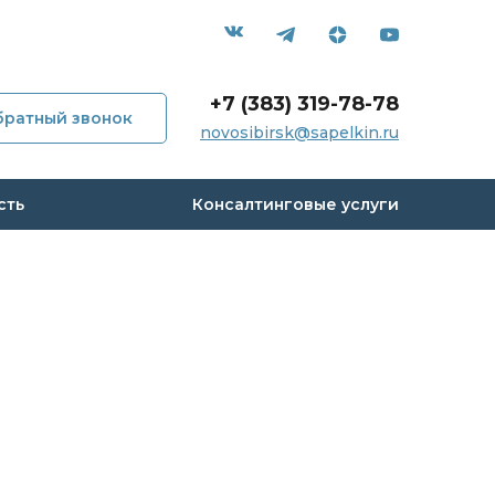
+7 (383) 319-78-78
братный звонок
novosibirsk@sapelkin.ru
мпании
сть
Консалтинговые услуги
и
с
 кейсы
вы