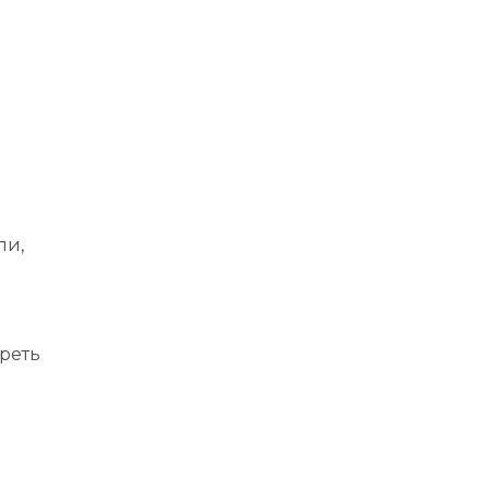
ли,
реть