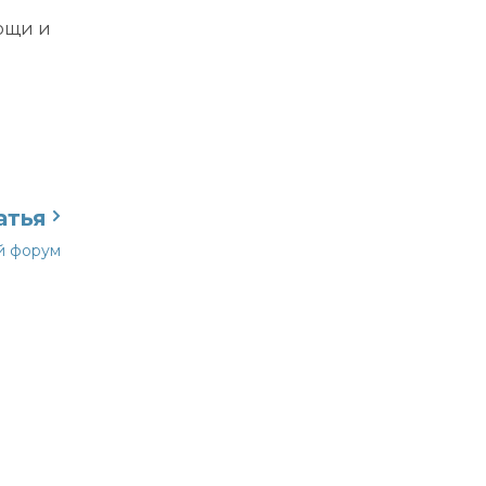
мощи и
атья
й форум