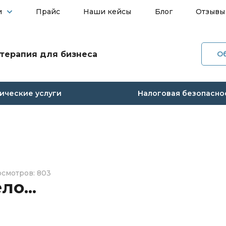
и
Прайс
Наши кейсы
Блог
Отзывы
терапия для бизнеса
О
О ко
ческие услуги
Налоговая безопасно
Услуг
Прай
Наши
смотров: 803
Блог
о...
Отзы