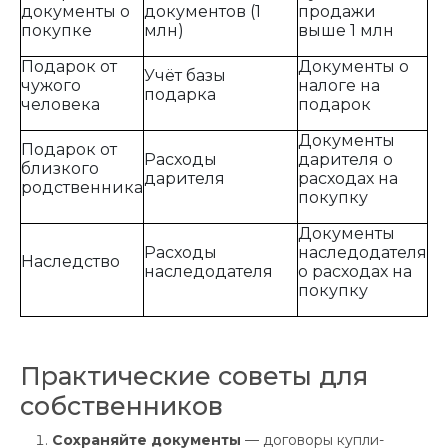
документы о
документов (1
продажи
покупке
млн)
выше 1 млн
Подарок от
Документы о
Учёт базы
чужого
налоге на
подарка
человека
подарок
Документы
Подарок от
Расходы
дарителя о
близкого
дарителя
расходах на
родственника
покупку
Документы
Расходы
наследодателя
Наследство
наследодателя
о расходах на
покупку
Практические советы для
собственников
Сохраняйте документы
— договоры купли-